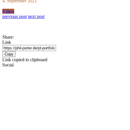
4. September 2021
0 likes
previous post
next post
Share:
Link
Copy
Link copied to clipboard
Social