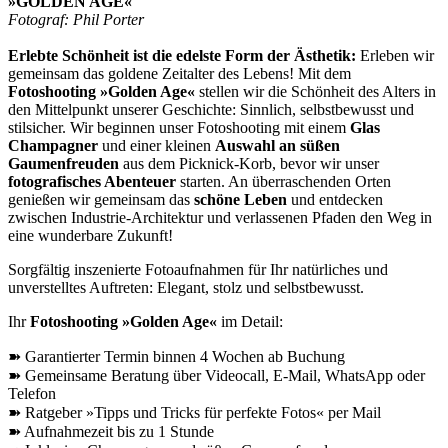
»GOLDEN AGE«
Fotograf: Phil Porter
Erlebte Schönheit ist die edelste Form der Ästhetik:
Erleben wir
gemeinsam das goldene Zeitalter des Lebens! Mit dem
Fotoshooting »Golden Age«
stellen wir die Schönheit des Alters in
den Mittelpunkt unserer Geschichte: Sinnlich, selbstbewusst und
stilsicher. Wir beginnen unser Fotoshooting mit einem
Glas
Champagner
und einer kleinen
Auswahl an süßen
Gaumenfreuden
aus dem Picknick-Korb, bevor wir unser
fotografisches Abenteuer
starten. An überraschenden Orten
genießen wir gemeinsam das
schöne Leben
und entdecken
zwischen Industrie-Architektur und verlassenen Pfaden den Weg in
eine wunderbare Zukunft!
Sorgfältig inszenierte Fotoaufnahmen für Ihr natürliches und
unverstelltes Auftreten: Elegant, stolz und selbstbewusst.
Ihr
Fotoshooting »Golden Age«
im Detail:
➽ Garantierter Termin binnen 4 Wochen ab Buchung
➽ Gemeinsame Beratung über Videocall, E-Mail, WhatsApp oder
Telefon
➽ Ratgeber »Tipps und Tricks für perfekte Fotos« per Mail
➽ Aufnahmezeit bis zu 1 Stunde