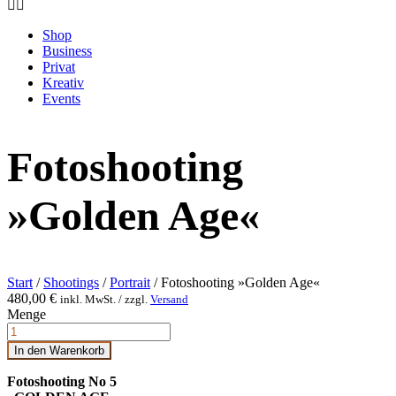
Shop
Business
Privat
Kreativ
Events
Fotoshooting
»Golden Age«
Start
/
Shootings
/
Portrait
/ Fotoshooting »Golden Age«
480,00
€
inkl. MwSt. / zzgl.
Versand
Menge
In den Warenkorb
Fotoshooting No 5