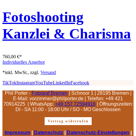
Fotoshooting
Kanzlei & Charisma
760,00
€
*
Individuelles Angebot
*inkl. MwSt., zzgl.
Versand
TikTok
Instagram
YouTube
LinkedIn
Facebook
Phil Porter -
Fotograf Bremen
| Schnoor 1 | 28195 Bremen |
E-Mail: vorzimmer@philporter.de |
Telefon: +49 421
70914225 | WhatsApp:
+49 157 72594916
| Öffnungszeiten:
DI - SA 11:00 - 18:00 Uhr / SO - MO Geschlossen
Vertrag widerrufen
Impressum
|
Datenschutz
|
Datenschutz-Einstellungen
|