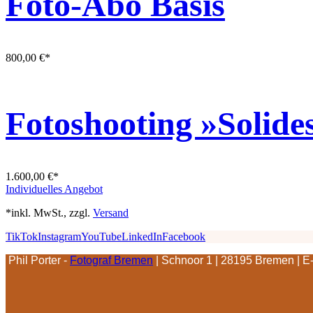
Foto-Abo Basis
800,00
€
*
Fotoshooting »Solid
1.600,00
€
*
Individuelles Angebot
*inkl. MwSt., zzgl.
Versand
TikTok
Instagram
YouTube
LinkedIn
Facebook
Phil Porter -
Fotograf Bremen
| Schnoor 1 | 28195 Bremen | E-