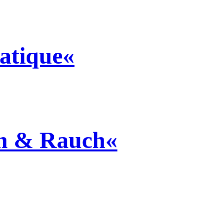
atique«
ch & Rauch«