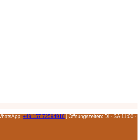
 WhatsApp:
+49 157 72594916
| Öffnungszeiten: DI - SA 11:00 -