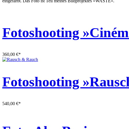
eingefärbt. Das Foto ist Teil meines Bildprojektes »WASTE«.
Fotoshooting »Ciném
360,00
€
*
Fotoshooting »Raus
540,00
€
*