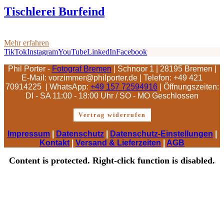
Tischlerei Burfeind
Mehr erfahren
TikTok
Instagram
YouTube
LinkedIn
Facebook
Phil Porter -
Fotograf Bremen
| Schnoor 1 | 28195 Bremen |
E-Mail: vorzimmer@philporter.de |
Telefon: +49 421
70914225 | WhatsApp:
+49 157 72594916
| Öffnungszeiten:
DI - SA 11:00 - 18:00 Uhr / SO - MO Geschlossen
Vertrag widerrufen
Impressum
|
Datenschutz
|
Datenschutz-Einstellungen
|
Kontakt
|
Versand & Lieferzeiten
|
AGB
Content is protected. Right-click function is disabled.