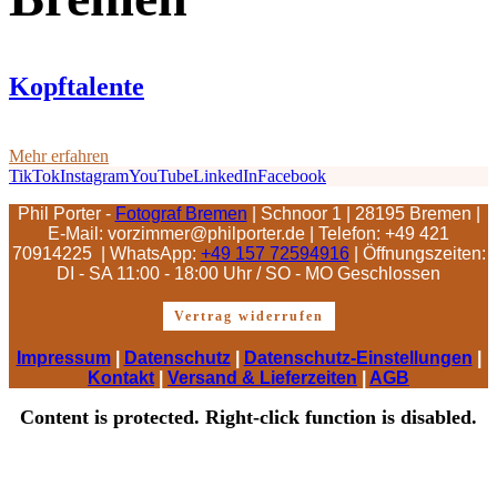
Kopftalente
Mehr erfahren
TikTok
Instagram
YouTube
LinkedIn
Facebook
Phil Porter -
Fotograf Bremen
| Schnoor 1 | 28195 Bremen |
E-Mail: vorzimmer@philporter.de |
Telefon: +49 421
70914225 | WhatsApp:
+49 157 72594916
| Öffnungszeiten:
DI - SA 11:00 - 18:00 Uhr / SO - MO Geschlossen
Vertrag widerrufen
Impressum
|
Datenschutz
|
Datenschutz-Einstellungen
|
Kontakt
|
Versand & Lieferzeiten
|
AGB
Content is protected. Right-click function is disabled.