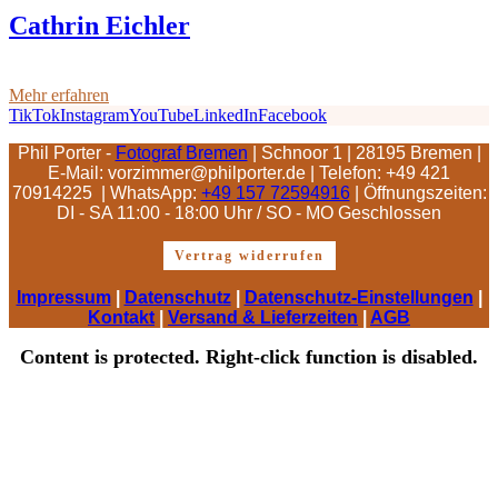
Cathrin Eichler
Mehr erfahren
TikTok
Instagram
YouTube
LinkedIn
Facebook
Phil Porter -
Fotograf Bremen
| Schnoor 1 | 28195 Bremen |
E-Mail: vorzimmer@philporter.de |
Telefon: +49 421
70914225 | WhatsApp:
+49 157 72594916
| Öffnungszeiten:
DI - SA 11:00 - 18:00 Uhr / SO - MO Geschlossen
Vertrag widerrufen
Impressum
|
Datenschutz
|
Datenschutz-Einstellungen
|
Kontakt
|
Versand & Lieferzeiten
|
AGB
Content is protected. Right-click function is disabled.