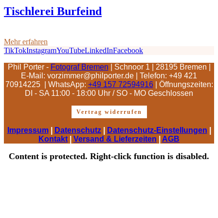
Tischlerei Burfeind
Mehr erfahren
TikTok
Instagram
YouTube
LinkedIn
Facebook
Phil Porter -
Fotograf Bremen
| Schnoor 1 | 28195 Bremen |
E-Mail: vorzimmer@philporter.de |
Telefon: +49 421
70914225 | WhatsApp:
+49 157 72594916
| Öffnungszeiten:
DI - SA 11:00 - 18:00 Uhr / SO - MO Geschlossen
Vertrag widerrufen
Impressum
|
Datenschutz
|
Datenschutz-Einstellungen
|
Kontakt
|
Versand & Lieferzeiten
|
AGB
Content is protected. Right-click function is disabled.