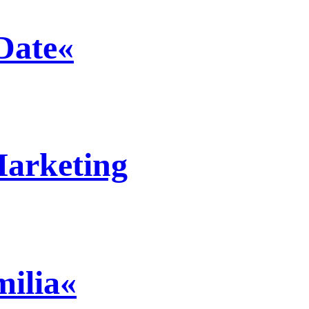
Date«
arketing
milia«