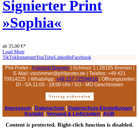
Signierter Print
»Sophia«
ab
35,00
€
*
Load More
TikTok
Instagram
YouTube
LinkedIn
Facebook
Phil Porter -
Fotograf Bremen
| Schnoor 1 | 28195 Bremen |
E-Mail: vorzimmer@philporter.de |
Telefon: +49 421
70914225 | WhatsApp:
+49 157 72594916
| Öffnungszeiten:
DI - SA 11:00 - 18:00 Uhr / SO - MO Geschlossen
Vertrag widerrufen
Impressum
|
Datenschutz
|
Datenschutz-Einstellungen
|
Kontakt
|
Versand & Lieferzeiten
|
AGB
Content is protected. Right-click function is disabled.